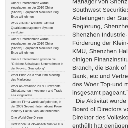
Manager von Shenzh
Unser Unternehmen wurde
eingeladen, an der 2010 China
Southwest Securitie
(Shanxi) Equipment Manufacturing
Abteilungen der Sta
Expo teilnehmen
Woer erhalten AS9100 Luftfahrt
Regierung, Shenzhen
Qualitätsmanagement-System
zertifiziert
Shenzhen Industrie-
Unser Unternehmen wurde
Förderung der Klein
eingeladen, an der 2010 China
(Shanxi) Equipment Manufacturing
KMU, Shenzhen Hallo
Expo teilnehmen
einigen Finanzinsti
Unser Unternehmen gewann die
"Goldene Schallplatte Unternehmen in
Branch, die Bank o
der Provinz Guangdong"
Bank, etc und Vertr
Woer Ende 2008 Year-End-Meeting
des Marketing
des Woer Top-und m
Woer an exhibition 2009 Fünfzehnte
ChinaLanzhou Investment and Trade
insgesamt pageant.
Fair eingeladen
Die Aktivität wurde
Unsere Firma wurde aufgefordert, in
der 2009 Seventh International Power
Board of Directors 
Industry Fair in Sichuan teilnehmen
Direktor des Volksk
One World One Dream
Herzlichen Glückwunsch zum WOER
enthüllt hat genüge