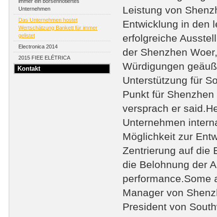
immer ein börsennotiertes
Leistung von Shenzh
Unternehmen
Das Unternehmen hostet
Entwicklung in den 
Wertschätzung Bankett für immer
gelistet
erfolgreiche Ausste
Electronica 2014
der Shenzhen Woer, h
2015 FIEE ELÉTRICA
Würdigungen geäußer
Kontakt
Unterstützung für So
Punkt für Shenzhen 
versprach er said.H
Unternehmen interna
Möglichkeit zur Ent
Zentrierung auf die 
die Belohnung der A
performance.Some an
Manager von Shenzh
President von South