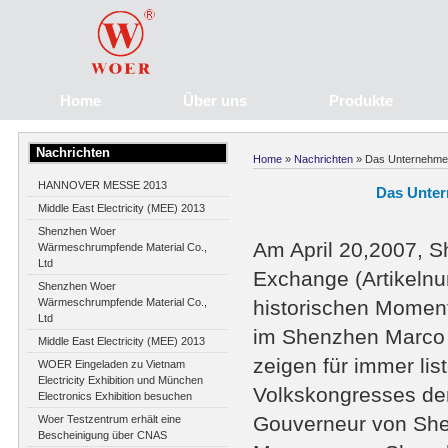
Home
Über uns
Produkte
Nachrichten
Home
»
Nachrichten
» Das Unternehmen 
HANNOVER MESSE 2013
Das Unter
Middle East Electricity (MEE) 2013
Shenzhen Woer
Am April 20,2007, S
Wärmeschrumpfende Material Co.,
Ltd
Exchange (Artikelnu
Shenzhen Woer
Wärmeschrumpfende Material Co.,
historischen Moment
Ltd
im Shenzhen Marco 
Middle East Electricity (MEE) 2013
zeigen für immer lis
WOER Eingeladen zu Vietnam
Electricity Exhibition und München
Volkskongresses der
Electronics Exhibition besuchen
Gouverneur von She
Woer Testzentrum erhält eine
Bescheinigung über CNAS