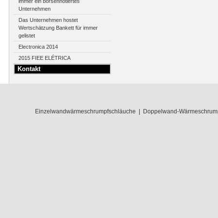
immer ein börsennotiertes
Unternehmen
Das Unternehmen hostet
Wertschätzung Bankett für immer
gelistet
Electronica 2014
2015 FIEE ELÉTRICA
Kontakt
Einzelwandwärmeschrumpfschläuche
|
Doppelwand-Wärmeschrump