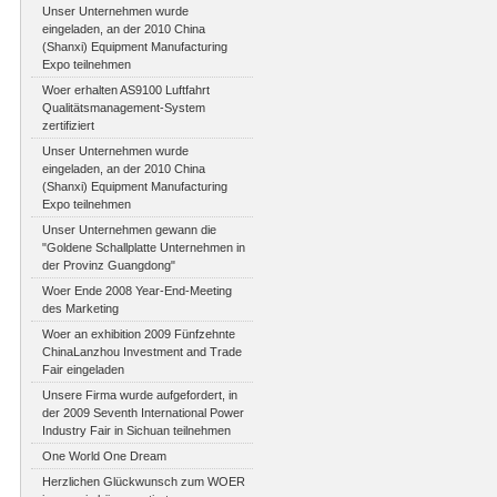
Unser Unternehmen wurde
eingeladen, an der 2010 China
(Shanxi) Equipment Manufacturing
Expo teilnehmen
Woer erhalten AS9100 Luftfahrt
Qualitätsmanagement-System
zertifiziert
Unser Unternehmen wurde
eingeladen, an der 2010 China
(Shanxi) Equipment Manufacturing
Expo teilnehmen
Unser Unternehmen gewann die
"Goldene Schallplatte Unternehmen in
der Provinz Guangdong"
Woer Ende 2008 Year-End-Meeting
des Marketing
Woer an exhibition 2009 Fünfzehnte
ChinaLanzhou Investment and Trade
Fair eingeladen
Unsere Firma wurde aufgefordert, in
der 2009 Seventh International Power
Industry Fair in Sichuan teilnehmen
One World One Dream
Herzlichen Glückwunsch zum WOER