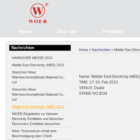
Home
Über uns
Produkte
Nachrichten
Home
»
Nachrichten
» Middle East Elect
HANNOVER MESSE 2013
Middle East Electricity (MEE) 2013
Shenzhen Woer
Name: Middle East Electricity (MEE
Wärmeschrumpfende Material Co.,
TIME :17-19, Feb.2013
Ltd
VENUS: Duabi
Shenzhen Woer
STAND NO.ID34
Wärmeschrumpfende Material Co.,
Ltd
Middle East Electricity (MEE) 2013
WOER Eingeladen zu Vietnam
Electricity Exhibition und München
Electronics Exhibition besuchen
Woer Testzentrum erhält eine
Bescheinigung über CNAS