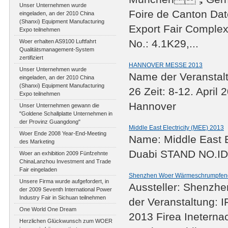
Unser Unternehmen wurde
Foire de Canton Dat
eingeladen, an der 2010 China
(Shanxi) Equipment Manufacturing
Export Fair Comple
Expo teilnehmen
No.: 4.1K29,...
Woer erhalten AS9100 Luftfahrt
Qualitätsmanagement-System
zertifiziert
HANNOVER MESSE 2013
Unser Unternehmen wurde
Name der Veransta
eingeladen, an der 2010 China
(Shanxi) Equipment Manufacturing
26 Zeit: 8-12. Apri
Expo teilnehmen
Hannover
Unser Unternehmen gewann die
"Goldene Schallplatte Unternehmen in
der Provinz Guangdong"
Middle East Electricity (MEE) 2013
Woer Ende 2008 Year-End-Meeting
Name: Middle East 
des Marketing
Duabi STAND NO.I
Woer an exhibition 2009 Fünfzehnte
ChinaLanzhou Investment and Trade
Fair eingeladen
Shenzhen Woer Wärmeschrumpfende
Unsere Firma wurde aufgefordert, in
Aussteller: Shenzh
der 2009 Seventh International Power
Industry Fair in Sichuan teilnehmen
der Veranstaltung: 
One World One Dream
2013 Firea Ineterna
Herzlichen Glückwunsch zum WOER