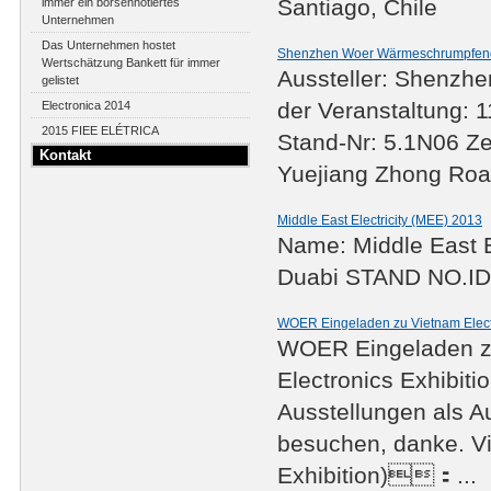
Santiago, Chile
immer ein börsennotiertes
Unternehmen
Das Unternehmen hostet
Shenzhen Woer Wärmeschrumpfende
Wertschätzung Bankett für immer
Aussteller: Shenzh
gelistet
der Veranstaltung: 
Electronica 2014
2015 FIEE ELÉTRICA
Stand-Nr: 5.1N06 Zei
Kontakt
Yuejiang Zhong Roa
Middle East Electricity (MEE) 2013
Name: Middle East 
Duabi STAND NO.I
WOER Eingeladen zu Vietnam Electr
WOER Eingeladen zu
Electronics Exhibit
Ausstellungen als A
besuchen, danke. Vie
Exhibition)：...