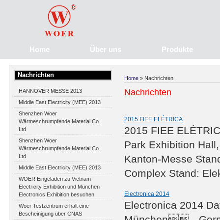
Home
Über uns
Produkte
Nachrichten
Home
» Nachrichten
Nachrichten
HANNOVER MESSE 2013
Middle East Electricity (MEE) 2013
Shenzhen Woer
2015 FIEE ELÉTRICA
Wärmeschrumpfende Material Co.,
2015 FIEE ELÉTRICA
Ltd
Shenzhen Woer
Park Exhibition Hall
Wärmeschrumpfende Material Co.,
Ltd
Kanton-Messe Stand:
Middle East Electricity (MEE) 2013
Complex Stand: Elek
WOER Eingeladen zu Vietnam
Electricity Exhibition und München
Electronica 2014
Electronics Exhibition besuchen
Electronica 2014
Woer Testzentrum erhält eine
Bescheinigung über CNAS
München，Germa